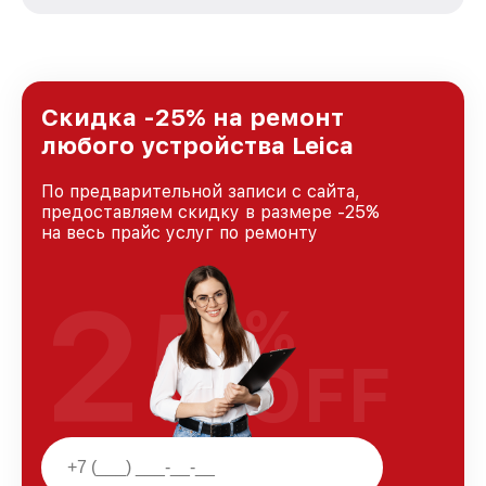
стремимся к тому, чтобы каждый клиент был
удовлетворен скоростью и качеством
предоставляемых услуг. Наша цель — стать
лучшим сервисным центром Leica в городе
Казани, постоянно повышая уровень доверия
и лояльности наших клиентов.
Скидка -25% на ремонт
любого устройства Leica
По предварительной записи с сайта,
предоставляем скидку в размере -25%
на весь прайс услуг по ремонту
25
%
OFF