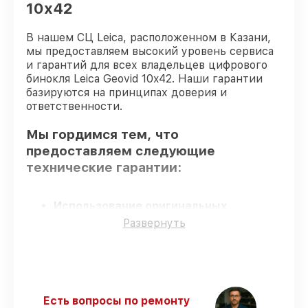
10x42
В нашем СЦ Leica, расположенном в Казани,
мы предоставляем высокий уровень сервиса
и гарантий для всех владельцев цифрового
бинокля Leica Geovid 10x42. Наши гарантии
базируются на принципах доверия и
ответственности.
Мы гордимся тем, что
предоставляем следующие
технические гарантии:
Использование оригинальных
запчастей
– гарантируем использование
Развернуть
фирменных запчастей для починки.
Сертифицированные инженеры
–
мастера проходят строгий отбор и
регулярное обучение.
Соблюдение сроков обслуживания
–
Есть вопросы по ремонту
сервис цифрового бинокля Geovid 10x42