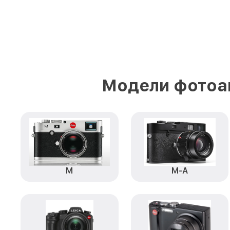
Модели фотоап
M
M-A